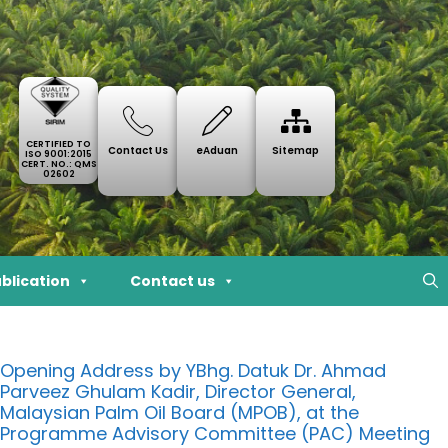
CERTIFIED TO
Contact Us
eAduan
Sitemap
ISO 9001:2015
CERT. NO.: QMS
02602
blication
Contact us
Opening Address by YBhg. Datuk Dr. Ahmad
Parveez Ghulam Kadir, Director General,
Malaysian Palm Oil Board (MPOB), at the
Programme Advisory Committee (PAC) Meeting