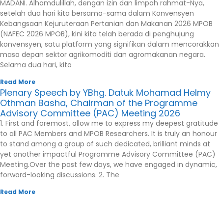
MADANI. Alhamdulillah, dengan izin dan limpah rahmat-Nya,
setelah dua hari kita bersama-sama dalam Konvensyen
Kebangsaan Kejuruteraan Pertanian dan Makanan 2026 MPOB
(NAFEC 2026 MPOB), kini kita telah berada di penghujung
konvensyen, satu platform yang signifikan dalam mencorakkan
masa depan sektor agrikomoditi dan agromakanan negara.
Selama dua hari, kita
Read More
Plenary Speech by YBhg. Datuk Mohamad Helmy
Othman Basha, Chairman of the Programme
Advisory Committee (PAC) Meeting 2026
1. First and foremost, allow me to express my deepest gratitude
to all PAC Members and MPOB Researchers. It is truly an honour
to stand among a group of such dedicated, brilliant minds at
yet another impactful Programme Advisory Committee (PAC)
Meeting.Over the past few days, we have engaged in dynamic,
forward-looking discussions. 2. The
Read More