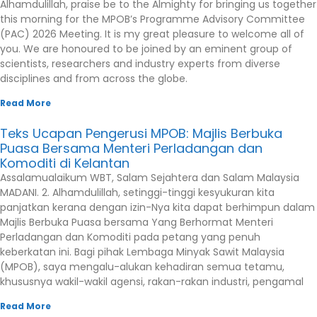
Alhamdulillah, praise be to the Almighty for bringing us together
this morning for the MPOB’s Programme Advisory Committee
(PAC) 2026 Meeting. It is my great pleasure to welcome all of
you. We are honoured to be joined by an eminent group of
scientists, researchers and industry experts from diverse
disciplines and from across the globe.
Read More
Teks Ucapan Pengerusi MPOB: Majlis Berbuka
Puasa Bersama Menteri Perladangan dan
Komoditi di Kelantan
Assalamualaikum WBT, Salam Sejahtera dan Salam Malaysia
MADANI. 2. Alhamdulillah, setinggi-tinggi kesyukuran kita
panjatkan kerana dengan izin-Nya kita dapat berhimpun dalam
Majlis Berbuka Puasa bersama Yang Berhormat Menteri
Perladangan dan Komoditi pada petang yang penuh
keberkatan ini. Bagi pihak Lembaga Minyak Sawit Malaysia
(MPOB), saya mengalu-alukan kehadiran semua tetamu,
khususnya wakil-wakil agensi, rakan-rakan industri, pengamal
Read More