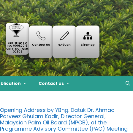
CERTIFIED TO
Contact Us
eAduan
Sitemap
ISO 9001:2015
CERT. NO.: QMS
02602
blication
Contact us
Opening Address by YBhg. Datuk Dr. Ahmad
Parveez Ghulam Kadir, Director General,
Malaysian Palm Oil Board (MPOB), at the
Programme Advisory Committee (PAC) Meeting