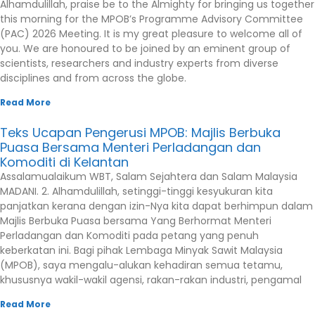
Alhamdulillah, praise be to the Almighty for bringing us together
this morning for the MPOB’s Programme Advisory Committee
(PAC) 2026 Meeting. It is my great pleasure to welcome all of
you. We are honoured to be joined by an eminent group of
scientists, researchers and industry experts from diverse
disciplines and from across the globe.
Read More
Teks Ucapan Pengerusi MPOB: Majlis Berbuka
Puasa Bersama Menteri Perladangan dan
Komoditi di Kelantan
Assalamualaikum WBT, Salam Sejahtera dan Salam Malaysia
MADANI. 2. Alhamdulillah, setinggi-tinggi kesyukuran kita
panjatkan kerana dengan izin-Nya kita dapat berhimpun dalam
Majlis Berbuka Puasa bersama Yang Berhormat Menteri
Perladangan dan Komoditi pada petang yang penuh
keberkatan ini. Bagi pihak Lembaga Minyak Sawit Malaysia
(MPOB), saya mengalu-alukan kehadiran semua tetamu,
khususnya wakil-wakil agensi, rakan-rakan industri, pengamal
Read More