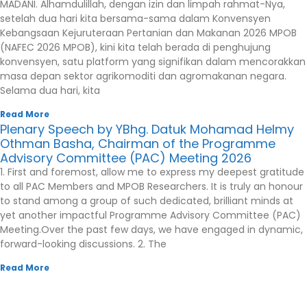
MADANI. Alhamdulillah, dengan izin dan limpah rahmat-Nya,
setelah dua hari kita bersama-sama dalam Konvensyen
Kebangsaan Kejuruteraan Pertanian dan Makanan 2026 MPOB
(NAFEC 2026 MPOB), kini kita telah berada di penghujung
konvensyen, satu platform yang signifikan dalam mencorakkan
masa depan sektor agrikomoditi dan agromakanan negara.
Selama dua hari, kita
Read More
Plenary Speech by YBhg. Datuk Mohamad Helmy
Othman Basha, Chairman of the Programme
Advisory Committee (PAC) Meeting 2026
1. First and foremost, allow me to express my deepest gratitude
to all PAC Members and MPOB Researchers. It is truly an honour
to stand among a group of such dedicated, brilliant minds at
yet another impactful Programme Advisory Committee (PAC)
Meeting.Over the past few days, we have engaged in dynamic,
forward-looking discussions. 2. The
Read More