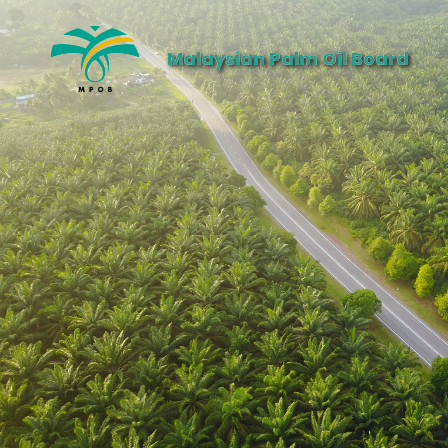
Malaysian Palm Oil Board