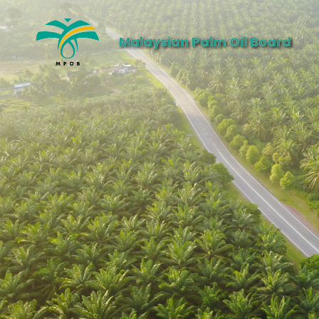
Malaysian Palm Oil Board