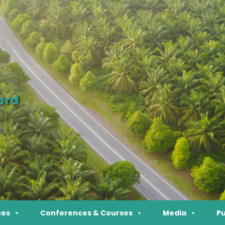
ard
ces
Conferences & Courses
Media
Pu