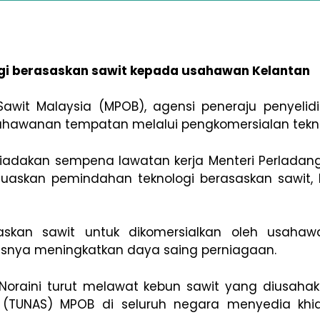
gi berasaskan sawit kepada usahawan Kelantan
it Malaysia (MPOB), agensi peneraju penyelidik
awanan tempatan melalui pengkomersialan teknol
diadakan sempena lawatan kerja Menteri Perladang
erluaskan pemindahan teknologi berasaskan sawit,
askan sawit untuk dikomersialkan oleh usaha
snya meningkatkan daya saing perniagaan.
 Noraini turut melawat kebun sawit yang diusahak
t (TUNAS) MPOB di seluruh negara menyedia khi