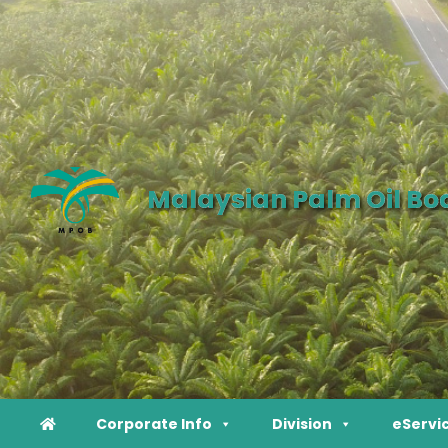
Malaysian Palm Oil Bo
Corporate Info
Division
eServi