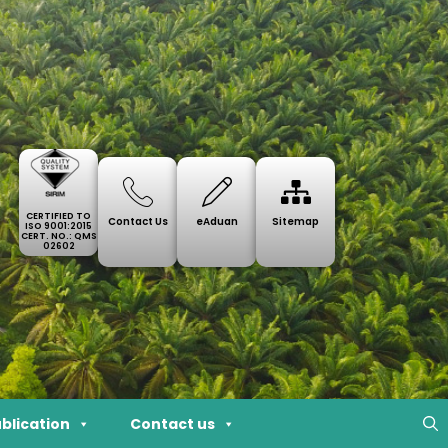
CERTIFIED TO
Contact Us
eAduan
Sitemap
ISO 9001:2015
CERT. NO.: QMS
02602
blication
Contact us