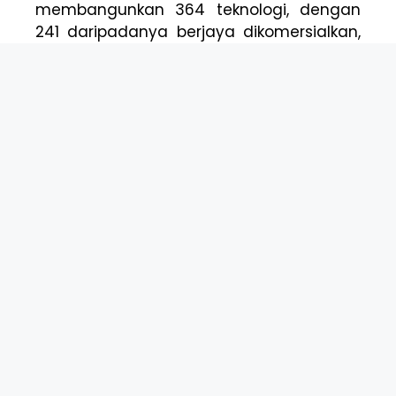
membangunkan 364 teknologi, dengan
241 daripadanya berjaya dikomersialkan,
sekali gus membuktikan keupayaan
penyelidikan tempatan dalam
menghasilkan inovasi yang mampu
diterjemahkan kepada aplikasi komersial.
Tegasnya, MPOB kini memperkukuh
ekosistem pengkomersialan melalui
Dasar Harta Intelek yang baharu
diluluskan oleh Kementerian Perladangan
dan Komoditi (KPK), bagi melindungi hasil
inovasi tempatan serta meningkatkan
keyakinan rakan industri untuk melabur
dalam teknologi sawit.
Program TOT MPOB 2026 menghimpunkan
lebih 500 peserta daripada kalangan