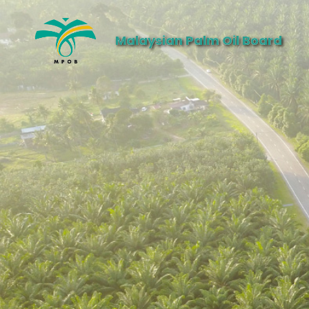
Malaysian Palm Oil Board