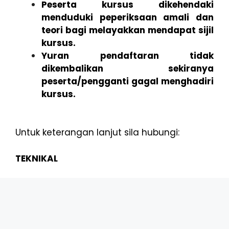
Peserta kursus dikehendaki
menduduki peperiksaan amali dan
teori bagi melayakkan mendapat sijil
kursus.
Yuran pendaftaran tidak
dikembalikan sekiranya
peserta/pengganti gagal menghadiri
kursus.
Untuk keterangan lanjut sila hubungi:
TEKNIKAL
Pn. Sheilyza Mohd. Ishak
No. Tel : 03-8769 4549
E-mel : sheilyza@mpob.gov.my