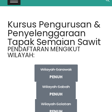
Kursus Pengurusan &
Penyelenggaraan
Tapak Semaian Sawit
PENDAFTARAN MENGIKUT
WILAYAH:
Wilayah Sarawak
PENUH
Wilayah Sabah
PENUH
Wilayah Selatan
PENUH