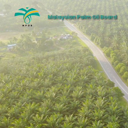
Malaysian Palm Oil Board