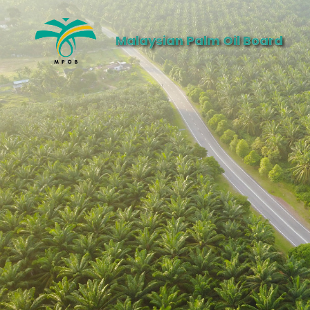
Malaysian Palm Oil Board