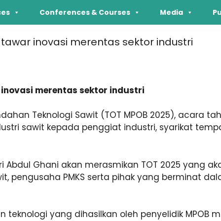
ces
Conferences & Courses
Media
Pu
war inovasi merentas sektor industri
novasi merentas sektor industri
dahan Teknologi Sawit (TOT MPOB 2025), acara ta
tri sawit kepada penggiat industri, syarikat temp
ri Abdul Ghani akan merasmikan TOT 2025 yang akan
awit, pengusaha PMKS serta pihak yang berminat da
knologi yang dihasilkan oleh penyelidik MPOB meli