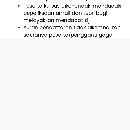
Peserta kursus dikehendaki menduduki
peperiksaan amali dan teori bagi
melayakkan mendapat sijil
Yuran pendaftaran tidak dikembalikan
sekiranya peserta/pengganti gagal
menghadiri kursus.
Untuk keterangan lanjut sila hubungi:
PENDAFTARAN
Nurul Aishah Musa / Mohd Shahrul Niza
Yahya / Randi Ashaari
03-8769 4870 / 011-3567 6795
© 2026 Malaysian Palm Oil Board