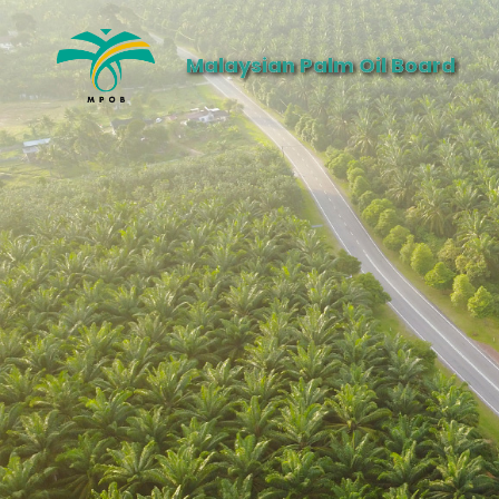
Malaysian Palm Oil Board