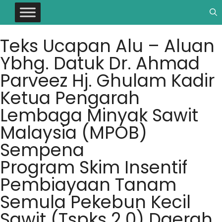
Teks Ucapan Alu – Aluan
Ybhg. Datuk Dr. Ahmad
Parveez Hj. Ghulam Kadir
Ketua Pengarah
Lembaga Minyak Sawit
Malaysia (MPOB)
Sempena
Program Skim Insentif
Pembiayaan Tanam
Semula Pekebun Kecil
Sawit (Tspks 2.0) Daerah