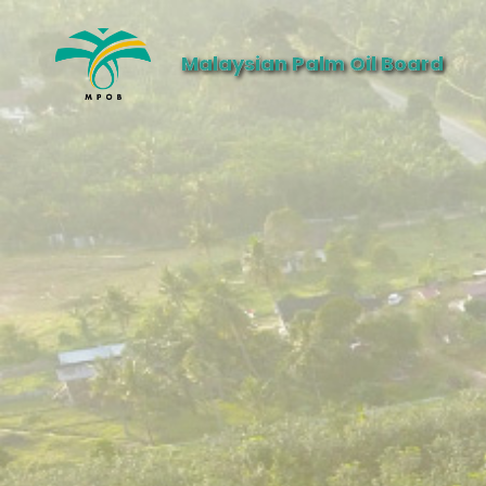
Malaysian Palm Oil Board