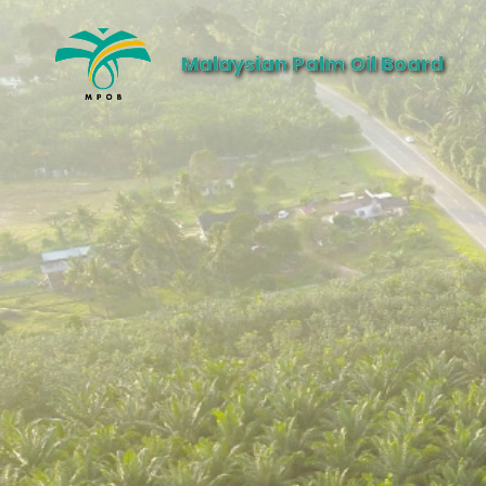
Malaysian Palm Oil Board