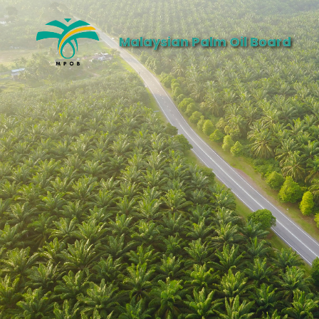
Malaysian Palm Oil Board