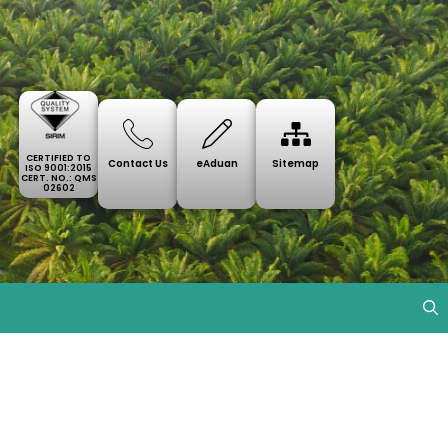
CERTIFIED TO
Contact Us
eAduan
Sitemap
ISO 9001:2015
CERT. NO.: QMS
02602