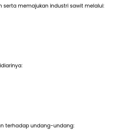
erta memajukan industri sawit melalui:
diarinya:
han terhadap undang-undang: