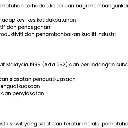
ematuhan terhadap keperluan bagi membangunkan s
hadap kes-kes ketidakpatuhan
nitif dan pencegahan
uktiviti dan penambahbaikan kualiti industri
 Malaysia 1998 (Akta 582) dan perundangan subsi
dan siasatan penguatkuasaan
penguatkuasaan
n dan penyiasatan
ri sawit yang sihat dan teratur melalui pematu