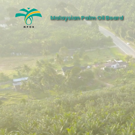
Malaysian Palm Oil Board