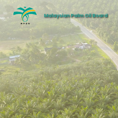
Malaysian Palm Oil Board