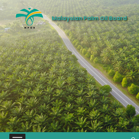
Malaysian Palm Oil Board