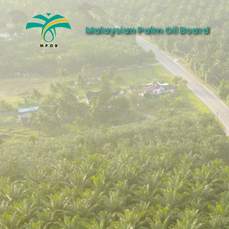
Malaysian Palm Oil Board