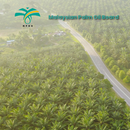
Malaysian Palm Oil Board