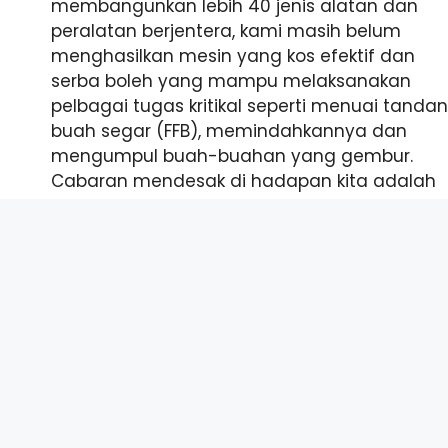
membangunkan lebih 40 jenis alatan dan
peralatan berjentera, kami masih belum
menghasilkan mesin yang kos efektif dan
serba boleh yang mampu melaksanakan
pelbagai tugas kritikal seperti menuai tandan
buah segar (FFB), memindahkannya dan
mengumpul buah-buahan yang gembur.
Cabaran mendesak di hadapan kita adalah
untuk menyampaikan penyelesaian praktikal
dan berskala yang boleh mengurangkan
pergantungan industri pada buruh manual
dengan ketara sambil meningkatkan
produktiviti dan kemampanan.
Tuan-tuan dan puan-puan,
Tuan-tuan dan puan-puan
Dengan penuh kebimbangan saya