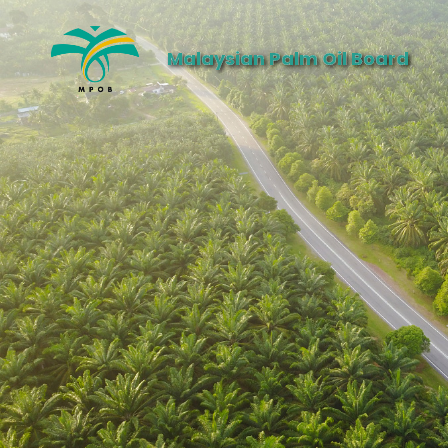
Malaysian Palm Oil Board