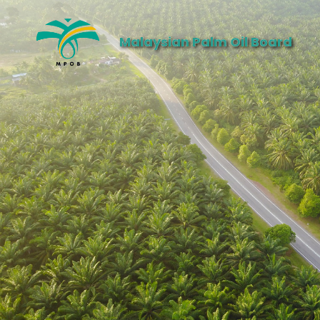
Malaysian Palm Oil Board