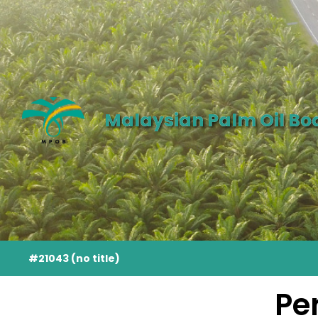
Malaysian Palm Oil Bo
#21043 (no title)
Pe