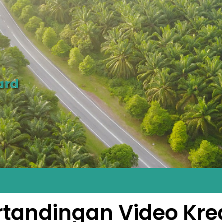
ard
rtandingan Video Krea