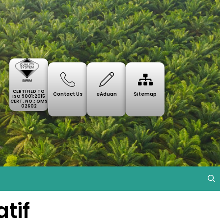
CERTIFIED TO
Contact Us
eAduan
Sitemap
ISO 9001:2015
CERT. NO.: QMS
02602
tif