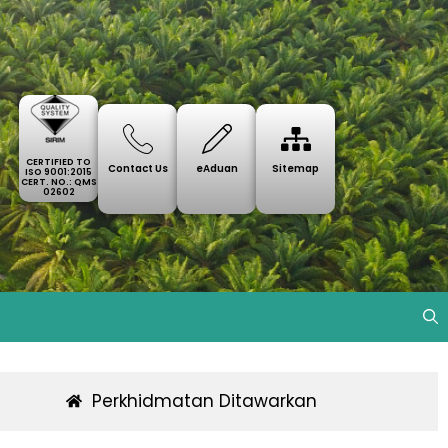
CERTIFIED TO
Contact Us
eAduan
Sitemap
ISO 9001:2015
CERT. NO.: QMS
02602
Perkhidmatan Ditawarkan